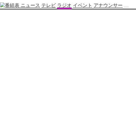
ニュース
テレビ
ラジオ
イベント
アナウンサー
テ
レ
ビ
番
組
表
OBS
制
作
番
組