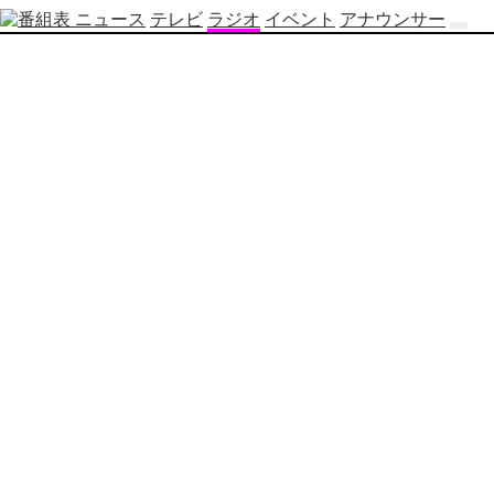
ニュース
テレビ
ラジオ
イベント
アナウンサー
テ
レ
ビ
番
組
表
OBS
制
作
番
組