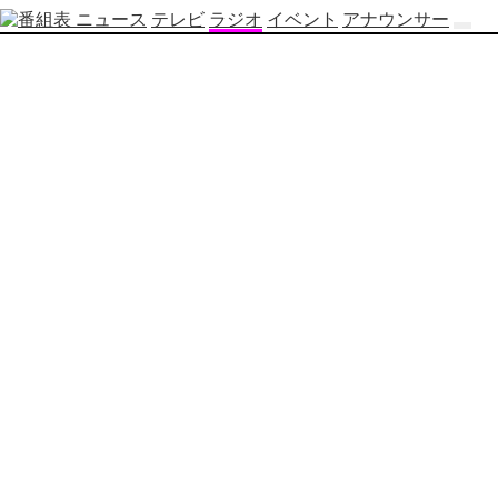
ニュース
テレビ
ラジオ
イベント
アナウンサー
テ
レ
ビ
番
組
表
OBS
制
作
番
組