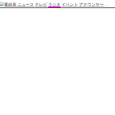
ニュース
テレビ
ラジオ
イベント
アナウンサー
テ
レ
ビ
番
組
表
OBS
制
作
番
組