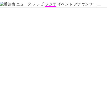
ニュース
テレビ
ラジオ
イベント
アナウンサー
テ
レ
ビ
番
組
表
OBS
制
作
番
組