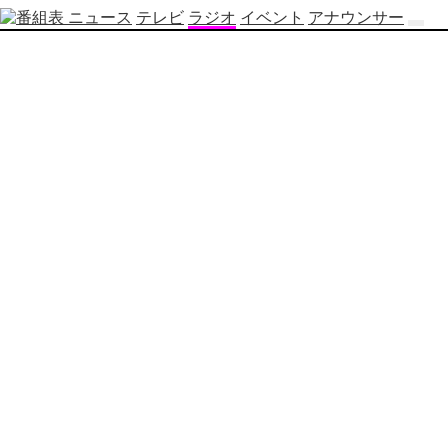
ニュース
テレビ
ラジオ
イベント
アナウンサー
テ
レ
ビ
番
組
表
OBS
制
作
番
組