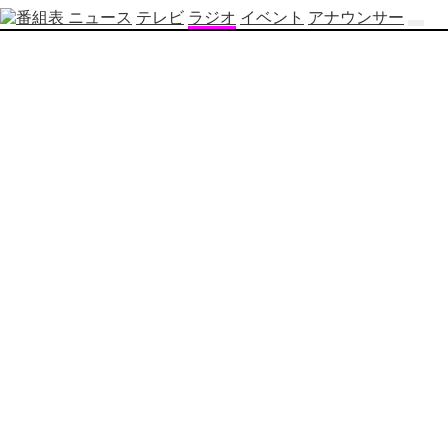
ニュース
テレビ
ラジオ
イベント
アナウンサー
テ
レ
ビ
番
組
表
OBS
制
作
番
組