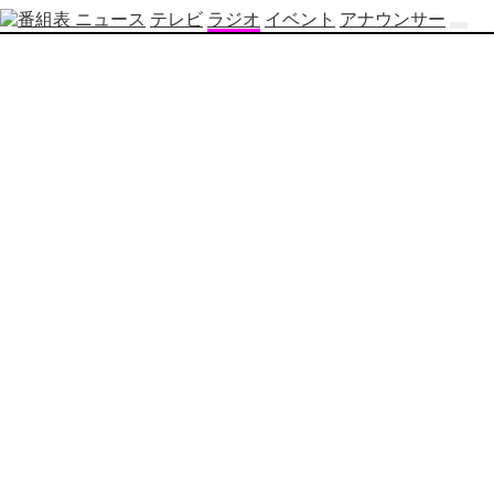
ニュース
テレビ
ラジオ
イベント
アナウンサー
テ
レ
ビ
番
組
表
OBS
制
作
番
組