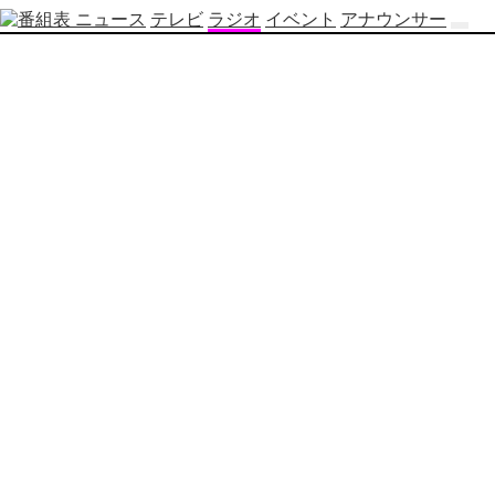
ニュース
テレビ
ラジオ
イベント
アナウンサー
テ
レ
ビ
番
組
表
OBS
制
作
番
組