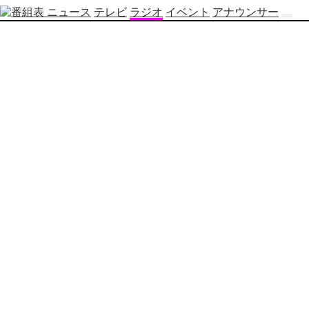
ニュース
テレビ
ラジオ
イベント
アナウンサー
テ
レ
ビ
番
組
表
OBS
制
作
番
組