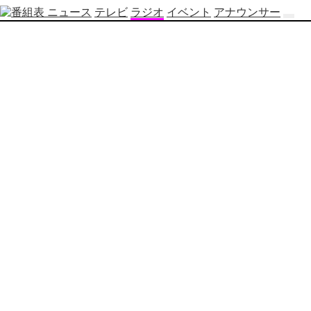
ニュース
テレビ
ラジオ
イベント
アナウンサー
テ
レ
ビ
番
組
表
OBS
制
作
番
組