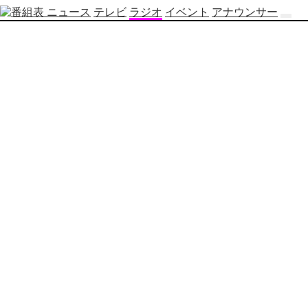
ニュース
テレビ
ラジオ
イベント
アナウンサー
テ
レ
ビ
番
組
表
OBS
制
作
番
組