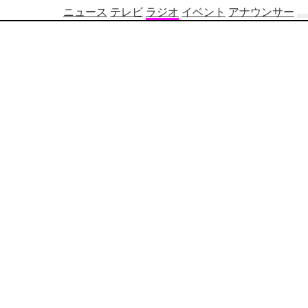
ニュース
テレビ
ラジオ
イベント
アナウンサー
テ
レ
ビ
番
組
表
OBS
制
作
番
組