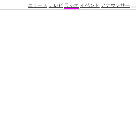
ニュース
テレビ
ラジオ
イベント
アナウンサー
テ
レ
ビ
番
組
表
OBS
制
作
番
組