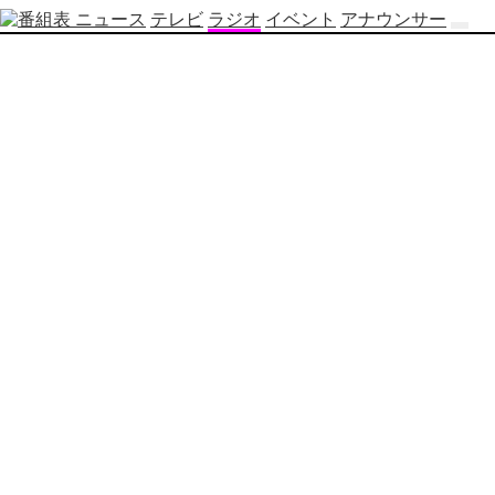
ニュース
テレビ
ラジオ
イベント
アナウンサー
テ
レ
ビ
番
組
表
OBS
制
作
番
組