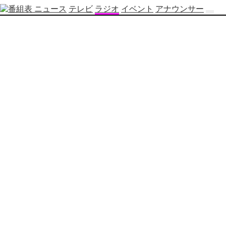
ニュース
テレビ
ラジオ
イベント
アナウンサー
テ
レ
ビ
番
組
表
OBS
制
作
番
組