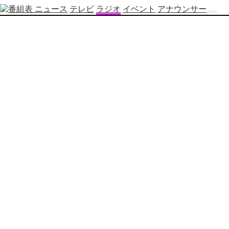
ニュース
テレビ
ラジオ
イベント
アナウンサー
テ
レ
ビ
番
組
表
OBS
制
作
番
組