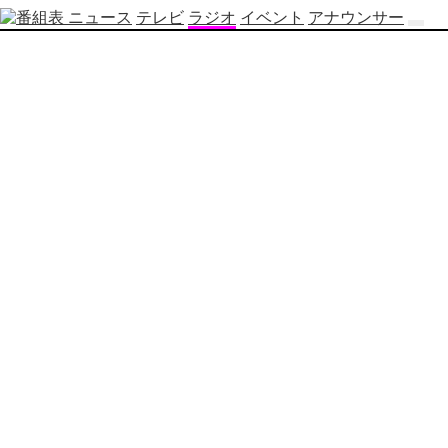
ニュース
テレビ
ラジオ
イベント
アナウンサー
テ
レ
ビ
番
組
表
OBS
制
作
番
組