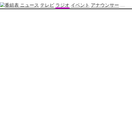
ニュース
テレビ
ラジオ
イベント
アナウンサー
テ
レ
ビ
番
組
表
OBS
制
作
番
組