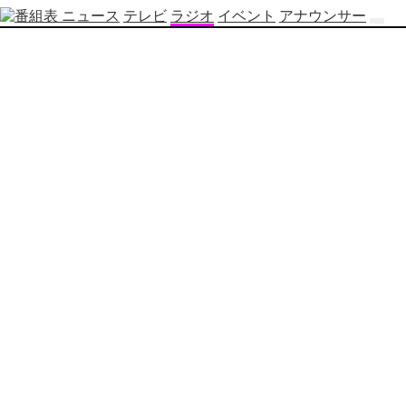
ニュース
テレビ
ラジオ
イベント
アナウンサー
テ
レ
ビ
番
組
表
OBS
制
作
番
組