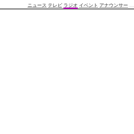
ニュース
テレビ
ラジオ
イベント
アナウンサー
テ
レ
ビ
番
組
表
OBS
制
作
番
組