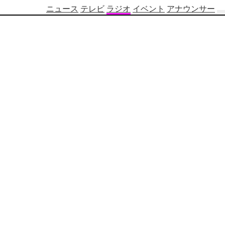
ニュース
テレビ
ラジオ
イベント
アナウンサー
テ
レ
ビ
番
組
表
OBS
制
作
番
組