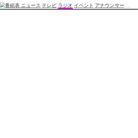
ニュース
テレビ
ラジオ
イベント
アナウンサー
テ
レ
ビ
番
組
表
OBS
制
作
番
組