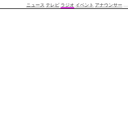
ニュース
テレビ
ラジオ
イベント
アナウンサー
テ
レ
ビ
番
組
表
OBS
制
作
番
組