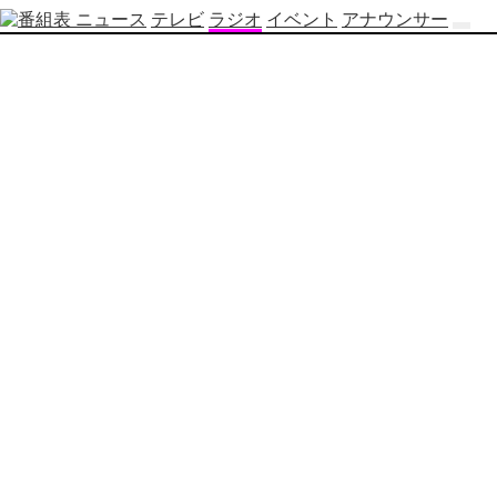
ニュース
テレビ
ラジオ
イベント
アナウンサー
テ
レ
ビ
番
組
表
OBS
制
作
番
組