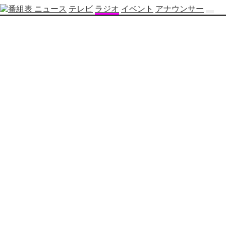
ニュース
テレビ
ラジオ
イベント
アナウンサー
テ
レ
ビ
番
組
表
OBS
制
作
番
組