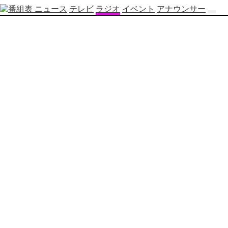
ニュース
テレビ
ラジオ
イベント
アナウンサー
テ
レ
ビ
番
組
表
OBS
制
作
番
組