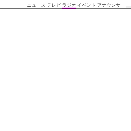
ニュース
テレビ
ラジオ
イベント
アナウンサー
テ
レ
ビ
番
組
表
OBS
制
作
番
組