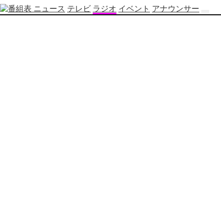
ニュース
テレビ
ラジオ
イベント
アナウンサー
テ
レ
ビ
番
組
表
OBS
制
作
番
組