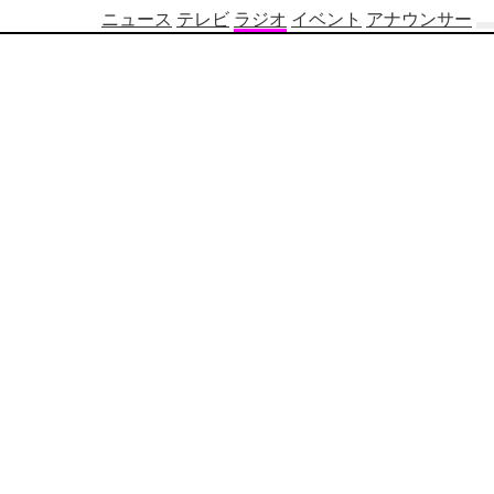
ニュース
テレビ
ラジオ
イベント
アナウンサー
テ
レ
ビ
番
組
表
OBS
制
作
番
組