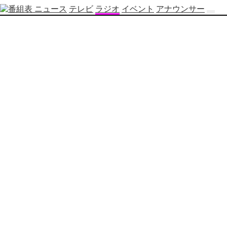
ニュース
テレビ
ラジオ
イベント
アナウンサー
テ
レ
ビ
番
組
表
OBS
制
作
番
組