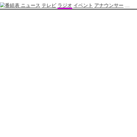
ニュース
テレビ
ラジオ
イベント
アナウンサー
テ
レ
ビ
番
組
表
OBS
制
作
番
組