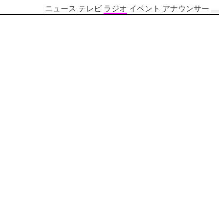
ニュース
テレビ
ラジオ
イベント
アナウンサー
テ
レ
ビ
番
組
表
OBS
制
作
番
組