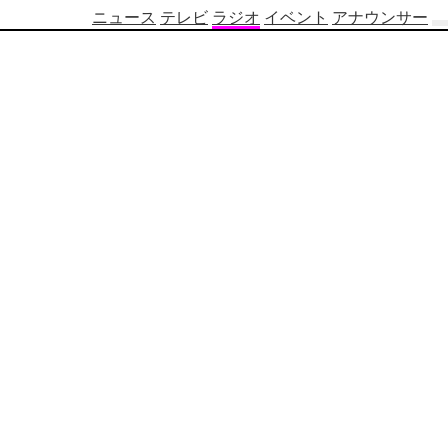
ニュース
テレビ
ラジオ
イベント
アナウンサー
テ
レ
ビ
番
組
表
OBS
制
作
番
組