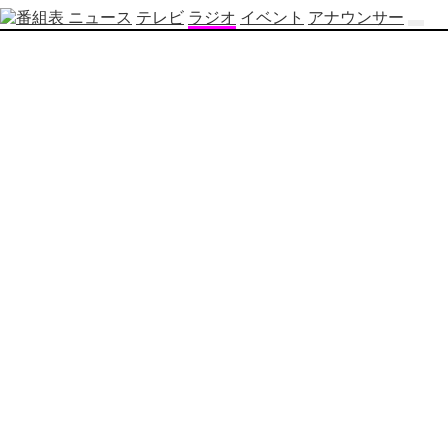
ニュース
テレビ
ラジオ
イベント
アナウンサー
テ
レ
ビ
番
組
表
OBS
制
作
番
組