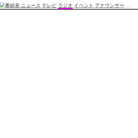
ニュース
テレビ
ラジオ
イベント
アナウンサー
テ
レ
ビ
番
組
表
OBS
制
作
番
組