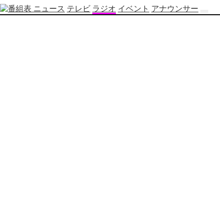
ニュース
テレビ
ラジオ
イベント
アナウンサー
テ
レ
ビ
番
組
表
OBS
制
作
番
組