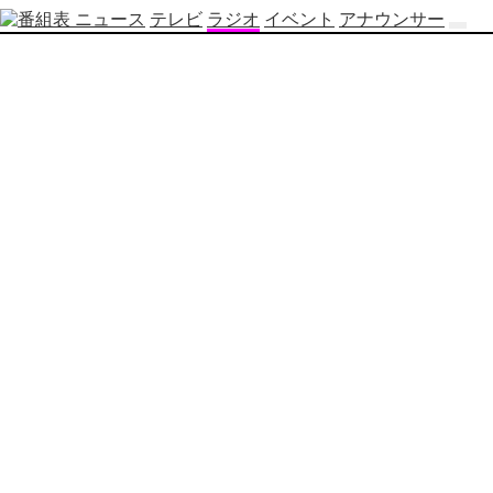
ニュース
テレビ
ラジオ
イベント
アナウンサー
テ
レ
ビ
番
組
表
OBS
制
作
番
組