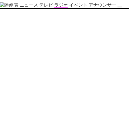
ニュース
テレビ
ラジオ
イベント
アナウンサー
テ
レ
ビ
番
組
表
OBS
制
作
番
組