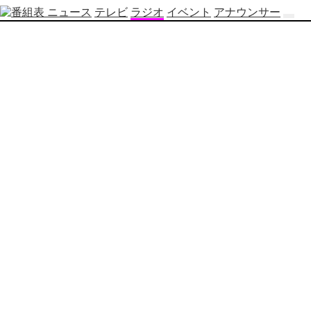
ニュース
テレビ
ラジオ
イベント
アナウンサー
テ
レ
ビ
番
組
表
OBS
制
作
番
組