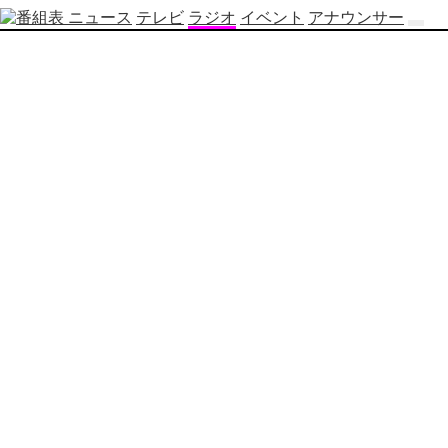
ニュース
テレビ
ラジオ
イベント
アナウンサー
テ
レ
ビ
番
組
表
OBS
制
作
番
組