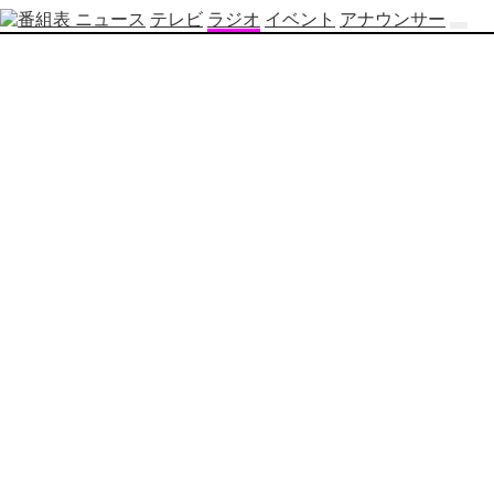
ニュース
テレビ
ラジオ
イベント
アナウンサー
テ
レ
ビ
番
組
表
OBS
制
作
番
組