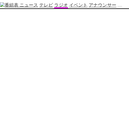
ニュース
テレビ
ラジオ
イベント
アナウンサー
テ
レ
ビ
番
組
表
OBS
制
作
番
組