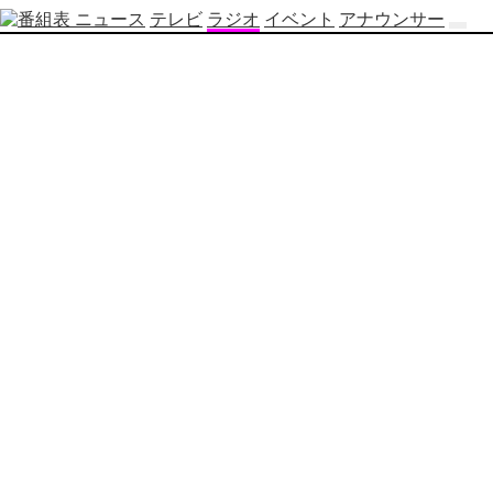
ニュース
テレビ
ラジオ
イベント
アナウンサー
テ
レ
ビ
番
組
表
OBS
制
作
番
組