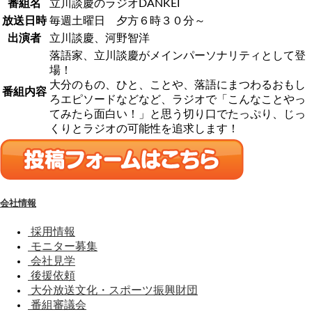
番組名
立川談慶のラジオDANKEI
放送日時
毎週土曜日 夕方６時３０分～
出演者
立川談慶、河野智洋
落語家、立川談慶がメインパーソナリティとして登
場！
大分のもの、ひと、ことや、落語にまつわるおもし
番組内容
ろエピソードなどなど、ラジオで「こんなことやっ
てみたら面白い！」と思う切り口でたっぷり、じっ
くりとラジオの可能性を追求します！
会社情報
採用情報
モニター募集
会社見学
後援依頼
大分放送文化・スポーツ振興財団
番組審議会