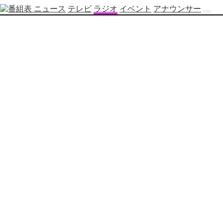
ニュース
テレビ
ラジオ
イベント
アナウンサー
テ
レ
ビ
番
組
表
OBS
制
作
番
組