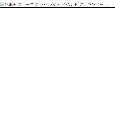
ニュース
テレビ
ラジオ
イベント
アナウンサー
テ
レ
ビ
番
組
表
OBS
制
作
番
組