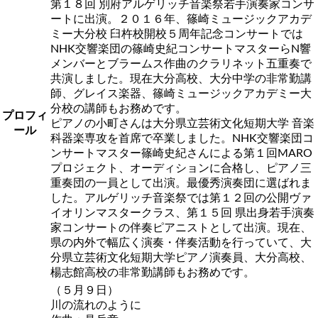
第１８回 別府アルゲリッチ音楽祭若手演奏家コンサ
ートに出演。２０１６年、篠崎ミュージックアカデ
ミー大分校 臼杵校開校５周年記念コンサートでは
NHK交響楽団の篠崎史紀コンサートマスターらN響
メンバーとブラームス作曲のクラリネット五重奏で
共演しました。現在大分高校、大分中学の非常勤講
師、グレイス楽器、篠崎ミュージックアカデミー大
分校の講師もお務めです。
プロフィ
ピアノの小町さんは大分県立芸術文化短期大学 音楽
ール
科器楽専攻を首席で卒業しました。NHK交響楽団コ
ンサートマスター篠崎史紀さんによる第１回MARO
プロジェクト、オーディションに合格し、ピアノ三
重奏団の一員として出演。最優秀演奏団に選ばれま
した。アルゲリッチ音楽祭では第１２回の公開ヴァ
イオリンマスタークラス、第１５回 県出身若手演奏
家コンサートの伴奏ピアニストとして出演。現在、
県の内外で幅広く演奏・伴奏活動を行っていて、大
分県立芸術文化短期大学ピアノ演奏員、大分高校、
楊志館高校の非常勤講師もお務めです。
（５月９日）
川の流れのように