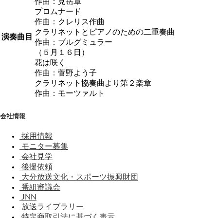
作曲：見岳章
プロムナード
作曲：クレリス作曲
クラリネットとピアノのための二重奏曲
演奏曲目
作曲：ブルグミュラー
（５月１６日）
花は咲く
作曲：菅野よう子
クラリネット協奏曲より第２楽章
作曲：モーツァルト
会社情報
採用情報
モニター募集
会社見学
後援依頼
大分放送文化・スポーツ振興財団
番組審議会
JNN
放送ライブラリー
特定商取引法に基づく表示