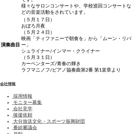
様々なサロンコンサートや、学校巡回コンサートな
どの音楽活動をされています。
（５月１７日）
おぼろ月夜
（５月２４日）
映画「ティファニーで朝食を」から「ムーン・リバ
演奏曲目
ー」
シュライナー/インマー・クライナー
（５月３１日）
カーペンターズ/青春の輝き
ラフマニノフ/ピアノ協奏曲第2番 第1楽章より
会社情報
採用情報
モニター募集
会社見学
後援依頼
大分放送文化・スポーツ振興財団
番組審議会
JNN