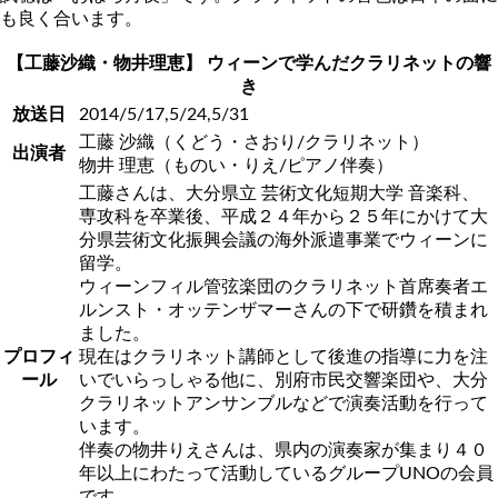
も良く合います。
【工藤沙織・物井理恵】 ウィーンで学んだクラリネットの響
き
放送日
2014/5/17,5/24,5/31
工藤 沙織（くどう・さおり/クラリネット）
出演者
物井 理恵（ものい・りえ/ピアノ伴奏）
工藤さんは、大分県立 芸術文化短期大学 音楽科、
専攻科を卒業後、平成２４年から２５年にかけて大
分県芸術文化振興会議の海外派遣事業でウィーンに
留学。
ウィーンフィル管弦楽団のクラリネット首席奏者エ
ルンスト・オッテンザマーさんの下で研鑽を積まれ
ました。
プロフィ
現在はクラリネット講師として後進の指導に力を注
ール
いでいらっしゃる他に、別府市民交響楽団や、大分
クラリネットアンサンブルなどで演奏活動を行って
います。
伴奏の物井りえさんは、県内の演奏家が集まり４０
年以上にわたって活動しているグループUNOの会員
です。