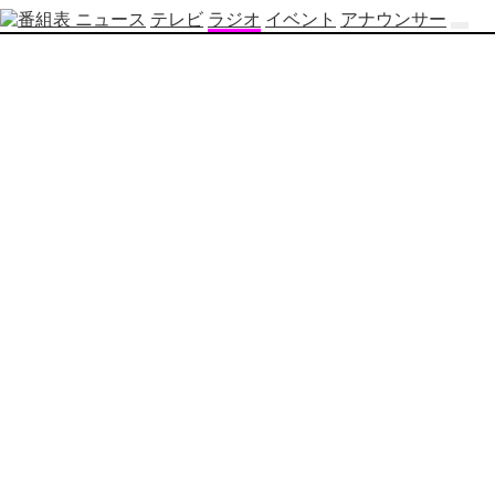
ニュース
テレビ
ラジオ
イベント
アナウンサー
テ
レ
ビ
番
組
表
OBS
制
作
番
組