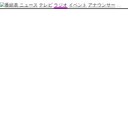
ニュース
テレビ
ラジオ
イベント
アナウンサー
テ
レ
ビ
番
組
表
OBS
制
作
番
組