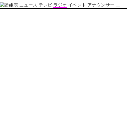
ニュース
テレビ
ラジオ
イベント
アナウンサー
テ
レ
ビ
番
組
表
OBS
制
作
番
組