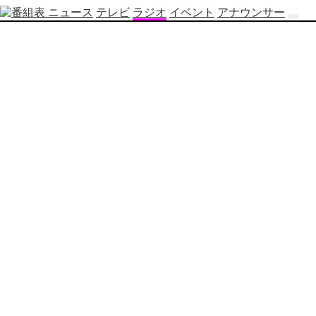
ニュース
テレビ
ラジオ
イベント
アナウンサー
テ
レ
ビ
番
組
表
OBS
制
作
番
組