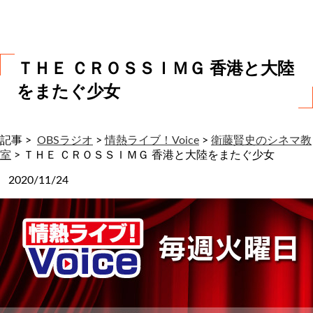
わ
せ
ＴＨＥ ＣＲＯＳＳＩＭＧ 香港と大陸
をまたぐ少女
記事 >
OBSラジオ
>
情熱ライブ！Voice
>
衛藤賢史のシネマ教
室
>
ＴＨＥ ＣＲＯＳＳＩＭＧ 香港と大陸をまたぐ少女
2020/11/24