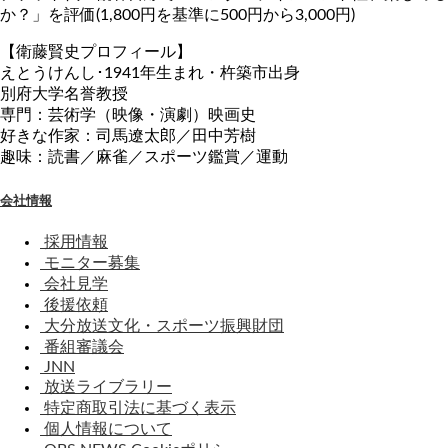
か？」を評価(1,800円を基準に500円から3,000円)
【衛藤賢史プロフィール】
えとうけんし･1941年生まれ・杵築市出身
別府大学名誉教授
専門：芸術学（映像・演劇）映画史
好きな作家：司馬遼太郎／田中芳樹
趣味：読書／麻雀／スポーツ鑑賞／運動
会社情報
採用情報
モニター募集
会社見学
後援依頼
大分放送文化・スポーツ振興財団
番組審議会
JNN
放送ライブラリー
特定商取引法に基づく表示
個人情報について