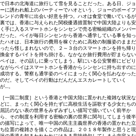
で日本の北海道に旅行して雪を見ることだった。ある日、ジョ
ーに誘われ船上のパーティーでハオという、ジョーのボーイフ
レンドの青年に出会い好意を持つ。ハオは食堂で働いているが
裏では、香港に与えられた関税優遇措置制で中国大陸よりも安
く手に入るスマートホンをシンセンで売る密輸組織のメンバー
だった。ペイが毎日シンセンから香港へ通学している事を知っ
たハオは、日本旅行の費用を稼ぐために高校の制服姿のままだ
ったら怪しまれないので、２～３台のスマートホンを持ち帰り
換金するバイトを持ち掛ける。なかなか旅行費用が貯まらない
ペイは、その話しに乗ってしまう。駅にいる公安警察にビビり
ながらペイはスマートホンを香港からシンセンに持ち出すのに
成功する。警察も通学姿のペイにまったく関心を払わなかった
のだ。そしてペイの行動はだんだんエスカレートしていく
が…。
［一国二制度］という香港と中国大陸に置かれた複雑な状況な
どに、まったく関心を持たずに高校生活を謳歌する少女たちの
屈託のない表の世界をみずみずしい描写で描いていく前半か
ら、その制度を利用する密輸の裏の世界に関与してしまう後半
の描写によって、唯一中国の民主主義世界の香港の置かれた立
ち位置の複雑さを描くこの作品は、２０１８年製作と思うと現
況の香港を知るわれわれにはある意味絶句してしまう内容とな