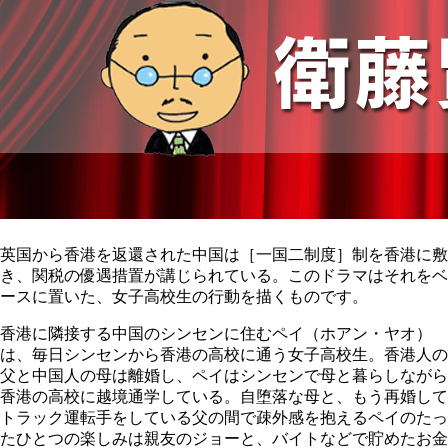
英国から香港を返還された中国は［一国二制度］制を香港に敷
き、関税の優遇措置が講じられている。このドラマはそれをベ
ースに置いた、女子高校生の行動を描くものです。
香港に隣接する中国のシンセンに住むペイ（ホアン・ヤオ）
は、毎日シンセンから香港の高校に通う女子高校生。香港人の
父と中国人の母は離婚し、ペイはシンセンで母と暮らしながら
香港の高校に越境通学している。自堕落な母と、もう再婚して
トラック運転手をしている父の間で疎外感を抱えるペイのたっ
たひとつの楽しみは親友のジョーと、バイトなどで貯めたお金